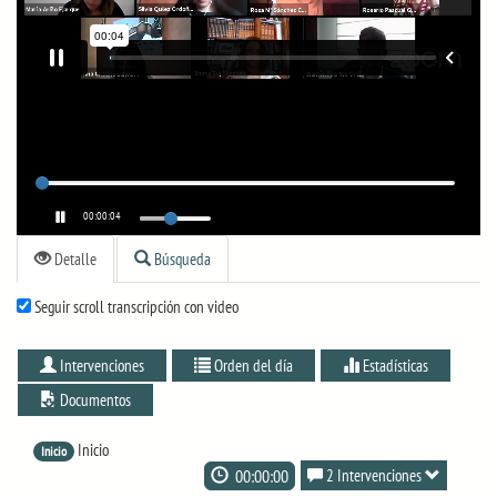
00:00:04
Detalle
Búsqueda
Seguir scroll transcripción con video
Intervenciones
Orden del día
Estadísticas
Documentos
Inicio
Inicio
00:00:00
2 Intervenciones