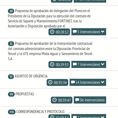
Propuesta de aprobación de delegación del Pleno en el
10
Presidente de la Diputación para la ejecución del contrato de
Servicio de Soporte y Mantenimiento FORTINET, tras la
Autorización y Disposición aprobada por el
00:28:12
5 Intervenciones
Propuesta de aprobación de la Interpretación contractual
11
del contrato administrativo entre la Diputación Provincial de
Teruel y la UTE empresa Mixta Aguas y Saneamiento de Teruel
S.A.
00:29:53
7 Intervenciones
ASUNTOS DE URGENCIA.
VI
00:35:34
14 Intervenciones
PROPUESTAS.
VII
00:39:47
Sin intervenciones
CORRESPONDENCIA Y PROTOCOLO.
VIII
02:08:54
2 Intervenciones