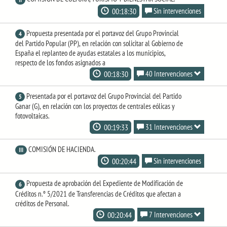
00:18:30
Sin intervenciones
Propuesta presentada por el portavoz del Grupo Provincial
4
del Partido Popular (PP), en relación con solicitar al Gobierno de
España el replanteo de ayudas estatales a los municipios,
respecto de los fondos asignados a
00:18:30
40 Intervenciones
Presentada por el portavoz del Grupo Provincial del Partido
5
Ganar (G), en relación con los proyectos de centrales eólicas y
fotovoltaicas.
00:19:33
31 Intervenciones
COMISIÓN DE HACIENDA.
III
00:20:44
Sin intervenciones
Propuesta de aprobación del Expediente de Modificación de
6
Créditos n.º 5/2021 de Transferencias de Créditos que afectan a
créditos de Personal.
00:20:44
7 Intervenciones