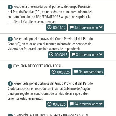
Propuesta presentada por el portavoz del Grupo Provincial
1
del Partido Popular (PP), en relación con el mantenimiento del
contrato firmado con RENFE VIAJEROS S.A., para no suprimir la
ruta Teruel-Caudiel y se mantengan
00:03:12
23 Intervenciones
Presentada por el portavoz del Grupo Provincial del Partido
2
Ganar (G), en relación con el mantenimiento de los servicios de
viajeros por ferrocarril que había antes de la pandemia.
00:08:15
8 Intervenciones
COMISIÓN DE COOPERACIÓN LOCAL.
I
00:08:26
Sin intervenciones
Presentada por el portavoz del Grupo Provincial del Partido
3
Ciudadanos (Cs), en relación con instar al Gobierno de Aragón
para que regule las condiciones de calidad de aire que deben
tener los establecimientos
00:08:26
54 Intervenciones
COMISIÓN DE CULTURA, TURISMO Y BIENESTAR SOCIAL.
II