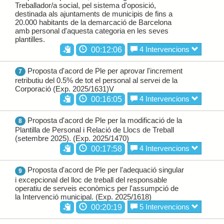
Treballador/a social, pel sistema d'oposició,
destinada als ajuntaments de municipis de fins a
20.000 habitants de la demarcació de Barcelona
amb personal d'aquesta categoria en les seves
plantilles.
4 Intervencions
00:12:06
Proposta d'acord de Ple per aprovar l'increment
7
retributiu del 0.5% de tot el personal al servei de la
Corporació (Exp. 2025/1631)V
4 Intervencions
00:16:05
Proposta d'acord de Ple per la modificació de la
8
Plantilla de Personal i Relació de Llocs de Treball
(setembre 2025). (Exp. 2025/1470)
4 Intervencions
00:17:58
Proposta d'acord de Ple per l'adequació singular
9
i excepcional del lloc de treball del responsable
operatiu de serveis econòmics per l'assumpció de
la Intervenció municipal. (Exp. 2025/1618)
5 Intervencions
00:20:19