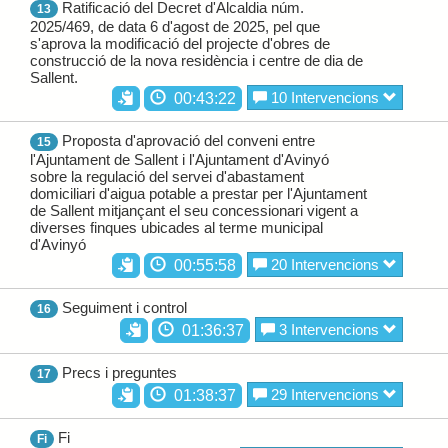
Ratificació del Decret d'Alcaldia núm.
13
2025/469, de data 6 d'agost de 2025, pel que
s'aprova la modificació del projecte d'obres de
construcció de la nova residència i centre de dia de
Sallent.
10 Intervencions
00:43:22
Proposta d'aprovació del conveni entre
15
l'Ajuntament de Sallent i l'Ajuntament d'Avinyó
sobre la regulació del servei d'abastament
domiciliari d'aigua potable a prestar per l'Ajuntament
de Sallent mitjançant el seu concessionari vigent a
diverses finques ubicades al terme municipal
d'Avinyó
20 Intervencions
00:55:58
Seguiment i control
16
3 Intervencions
01:36:37
Precs i preguntes
17
29 Intervencions
01:38:37
Fi
Fi