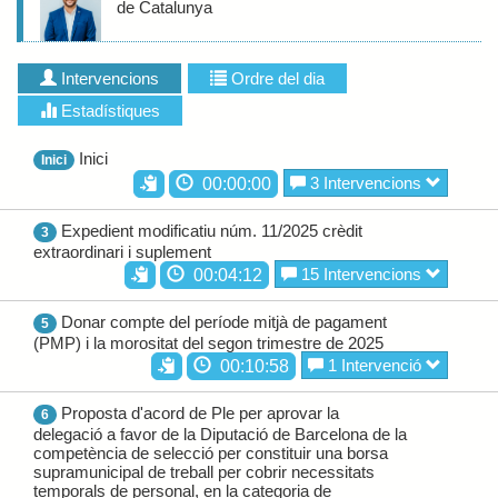
de Catalunya
Intervencions
Ordre del dia
Estadístiques
Inici
Inici
3 Intervencions
00:00:00
Expedient modificatiu núm. 11/2025 crèdit
3
extraordinari i suplement
15 Intervencions
00:04:12
Donar compte del període mitjà de pagament
5
(PMP) i la morositat del segon trimestre de 2025
1 Intervenció
00:10:58
Proposta d'acord de Ple per aprovar la
6
delegació a favor de la Diputació de Barcelona de la
competència de selecció per constituir una borsa
supramunicipal de treball per cobrir necessitats
temporals de personal, en la categoria de