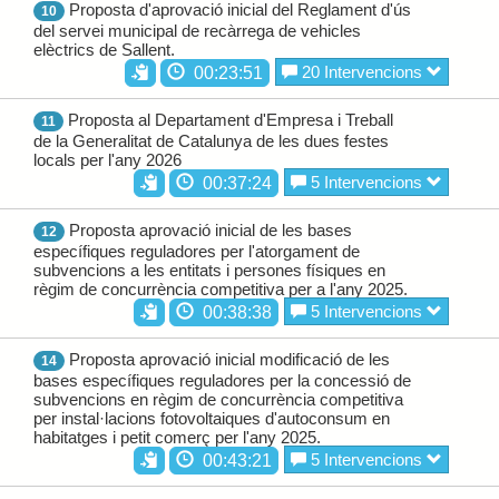
Proposta d'aprovació inicial del Reglament d'ús
10
del servei municipal de recàrrega de vehicles
elèctrics de Sallent.
20 Intervencions
00:23:51
Proposta al Departament d'Empresa i Treball
11
de la Generalitat de Catalunya de les dues festes
locals per l'any 2026
5 Intervencions
00:37:24
Proposta aprovació inicial de les bases
12
específiques reguladores per l'atorgament de
subvencions a les entitats i persones físiques en
règim de concurrència competitiva per a l'any 2025.
5 Intervencions
00:38:38
Proposta aprovació inicial modificació de les
14
bases específiques reguladores per la concessió de
subvencions en règim de concurrència competitiva
per instal·lacions fotovoltaiques d'autoconsum en
habitatges i petit comerç per l'any 2025.
5 Intervencions
00:43:21