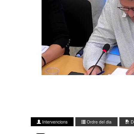
Intervencions
Ordre del dia
D