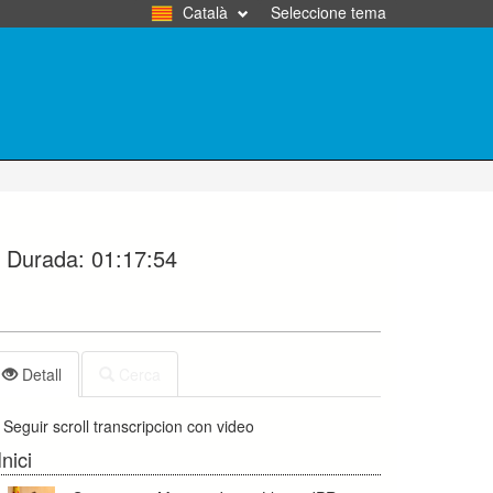
Català
Seleccione tema
Durada:
01:17:54
Detall
Cerca
Seguir scroll transcripcion con video
Inici