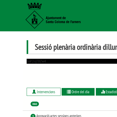
Sessió plenària ordinària dill
3oP2rqTBZw4
Intervencions
Ordre del dia
Estadíst
Inici
Aprovació actes sessions anteriors
1