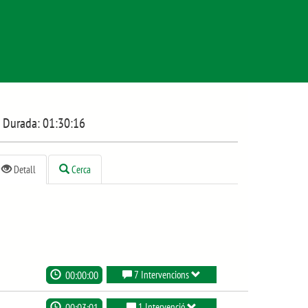
Durada:
01:30:16
Detall
Cerca
00:00:00
7 Intervencions
00:03:01
1 Intervenció