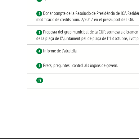
Donar compte de la Resolució de Presidència de IÒA Residènc
2
modificació de crèdits núm. 2/2017 en el pressupost de I'OA.
Proposta del grup municipal de la CUP, sotmesa a dictamen 
3
de la plaça de l'Ajuntament pel de plaça de I'1 d'octubre, i vot 
Informe de l'alcaldia.
4
Precs, preguntes i control als òrgans de govern.
5
Fi