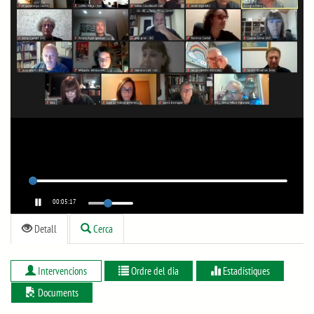
00:05:17
Detall
Cerca
Intervencions
Ordre del dia
Estadístiques
Documents