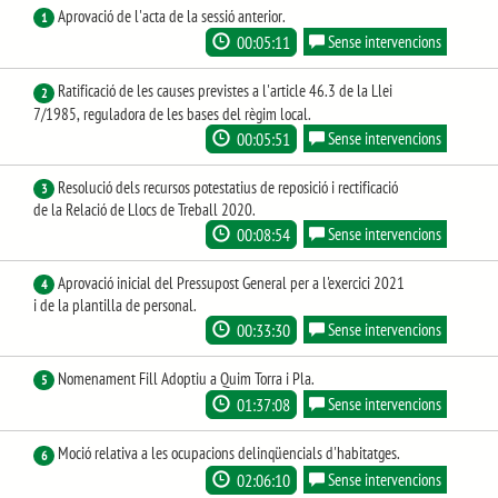
Aprovació de l'acta de la sessió anterior.
1
00:05:11
Sense intervencions
Ratificació de les causes previstes a l'article 46.3 de la Llei
2
7/1985, reguladora de les bases del règim local.
00:05:51
Sense intervencions
Resolució dels recursos potestatius de reposició i rectificació
3
de la Relació de Llocs de Treball 2020.
00:08:54
Sense intervencions
Aprovació inicial del Pressupost General per a l'exercici 2021
4
i de la plantilla de personal.
00:33:30
Sense intervencions
Nomenament Fill Adoptiu a Quim Torra i Pla.
5
01:37:08
Sense intervencions
Moció relativa a les ocupacions delinqüencials d'habitatges.
6
02:06:10
Sense intervencions