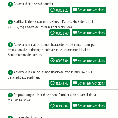
Aprovació acta sessió anterior.
1
00:02:23
Sense intervencions
Ratificació de les causes previstes a l'article 46.3 de la Llei
2
7/1985, reguladora de les bases del règim local.
00:02:49
Sense intervencions
Aprovació inicial de la modificació de l'Ordenança municipal
3
reguladora de la tinença d'animals en el terme municipal de
Santa Coloma de Farners.
00:05:04
Sense intervencions
Aprovació inicial de la modificació de crèdits núm. 6/2021,
4
per crèdit extraordinari.
00:24:47
Sense intervencions
Proposta urgent: Moció de disconformitat amb el ramal de la
5
MAT de la Selva.
00:45:07
Sense intervencions
Informe de l'Alcaldia.
6