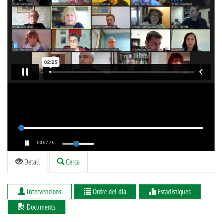
00:02:25
Detall
Cerca
Intervencions
Ordre del dia
Estadístiques
Documents