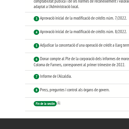
comptabilitat pública i de les normes de reconeixement i valorac
adaptat a l'Administració local.
Aprovació inicial de la modificació de crèdits núm. 7/2022.
3
Aprovació inicial de la modificació de crèdits núm. 8/2022.
4
Adjudicar la concertació d'una operació de crèdit a llarg te
5
Donar compte al Ple de la corporació dels informes de moro
6
Coloma de Farners, corresponent al primer trimestre de 2022.
Informe de l'Alcaldia.
7
Precs, preguntes i control als òrgans de govern.
8
Fi
Fin de la sesión