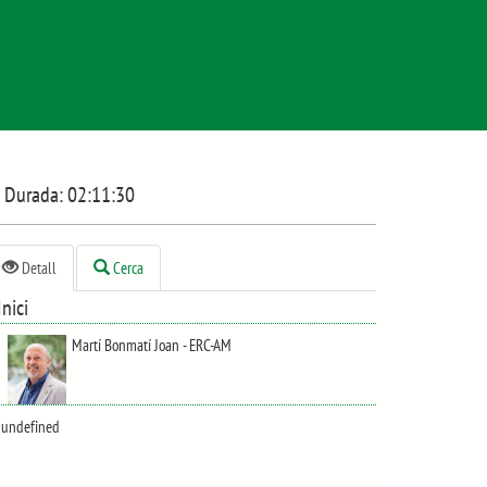
Durada:
02:11:30
Detall
Cerca
Inici
Martí Bonmatí Joan - ERC-AM
undefined