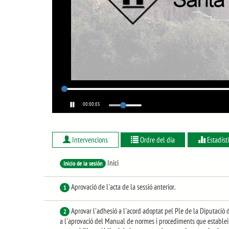
00:00:06
Intervencions
Ordre del dia
Estadíst
Inici
Inicio de la sesión
Aprovació de l'acta de la sessió anterior.
1
Aprovar l'adhesió a l'acord adoptat pel Ple de la Diputaci
2
a l'aprovació del Manual de normes i procediments que estableixe