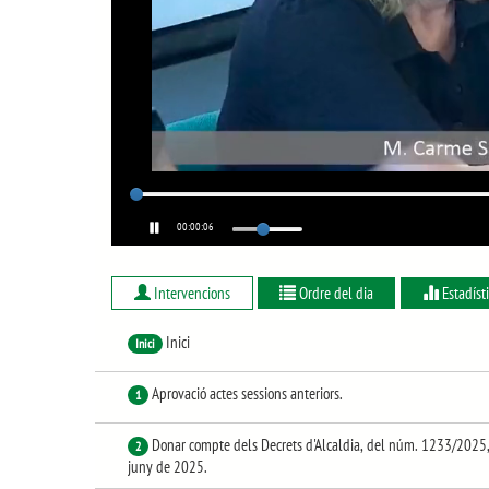
00:00:06
Intervencions
Ordre del dia
Estadíst
Inici
Inici
Aprovació actes sessions anteriors.
1
Donar compte dels Decrets d'Alcaldia, del núm. 1233/2025
2
juny de 2025.