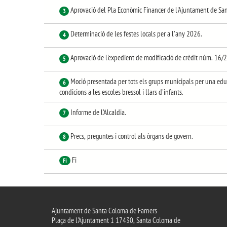
Aprovació del Pla Econòmic Financer de l'Ajuntament de Sa
3
Determinació de les festes locals per a l'any 2026.
4
Aprovació de l'expedient de modificació de crèdit núm. 16/
5
Moció presentada per tots els grups municipals per una educac
6
condicions a les escoles bressol i llars d'infants.
Informe de l'Alcaldia.
7
Precs, preguntes i control als òrgans de govern.
8
Fi
Fi
Ajuntament de Santa Coloma de Farners
Plaça de l'Ajuntament 1 17430, Santa Coloma de