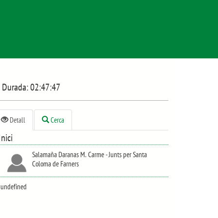
Durada:
02:47:47
Detall
Cerca
Inici
Salamaña Daranas M. Carme - Junts per Santa
Coloma de Farners
undefined