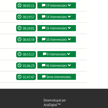
00:05:11
19 Intervencions
00:19:57
14 Intervencions
00:24:01
26 Intervencions
00:43:59
10 Intervencions
00:53:17
8 Intervencions
01:06:23
46 Intervencions
02:47:47
Sense intervencions
Desenvolupat per
ActaDigital™