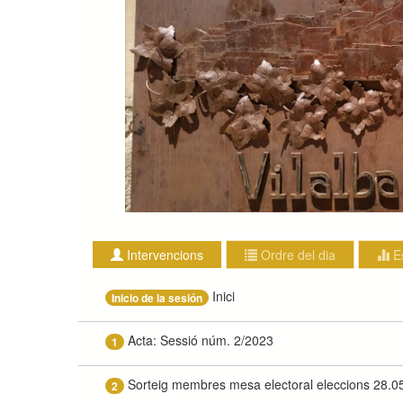
Intervencions
Ordre del dia
E
Inici
Inicio de la sesión
Acta: Sessió núm. 2/2023
1
Sorteig membres mesa electoral eleccions 28.0
2