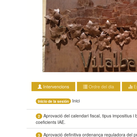
Intervencions
Ordre del dia
E
Inici
Inicio de la sesión
Aprovació del calendari fiscal, tipus impositius i b
2
coeficients IAE.
Aprovació definitiva ordenança reguladora del pre
3