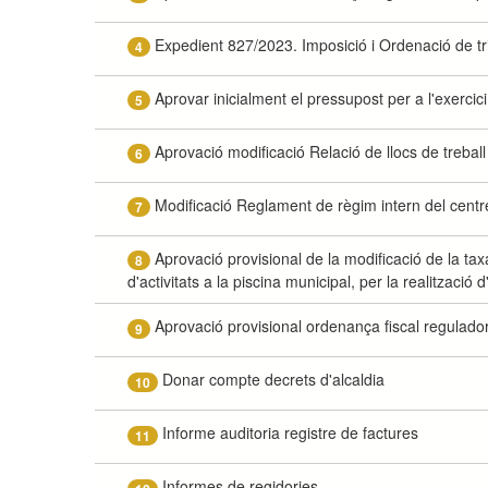
Expedient 827/2023. Imposició i Ordenació de tr
4
Aprovar inicialment el pressupost per a l'exercic
5
Aprovació modificació Relació de llocs de treball
6
Modificació Reglament de règim intern del centr
7
Aprovació provisional de la modificació de la taxa
8
d'activitats a la piscina municipal, per la realització d
Aprovació provisional ordenança fiscal regulador
9
Donar compte decrets d'alcaldia
10
Informe auditoria registre de factures
11
Informes de regidories